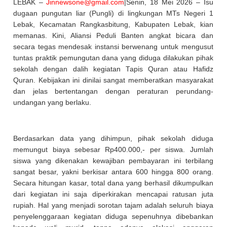
LEBAK –
Jinnewsone@gmail.com
|Senin, 18 Mei 2026 – Isu
dugaan pungutan liar (Pungli) di lingkungan MTs Negeri 1
Lebak, Kecamatan Rangkasbitung, Kabupaten Lebak, kian
memanas. Kini, Aliansi Peduli Banten angkat bicara dan
secara tegas mendesak instansi berwenang untuk mengusut
tuntas praktik pemungutan dana yang diduga dilakukan pihak
sekolah dengan dalih kegiatan Tapis Quran atau Hafidz
Quran. Kebijakan ini dinilai sangat memberatkan masyarakat
dan jelas bertentangan dengan peraturan perundang-
undangan yang berlaku.
Berdasarkan data yang dihimpun, pihak sekolah diduga
memungut biaya sebesar Rp400.000,- per siswa. Jumlah
siswa yang dikenakan kewajiban pembayaran ini terbilang
sangat besar, yakni berkisar antara 600 hingga 800 orang.
Secara hitungan kasar, total dana yang berhasil dikumpulkan
dari kegiatan ini saja diperkirakan mencapai ratusan juta
rupiah. Hal yang menjadi sorotan tajam adalah seluruh biaya
penyelenggaraan kegiatan diduga sepenuhnya dibebankan