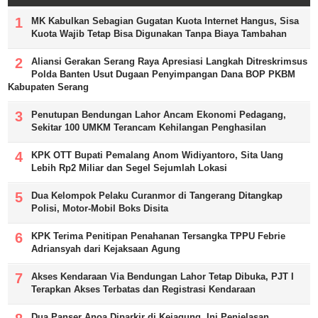
MK Kabulkan Sebagian Gugatan Kuota Internet Hangus, Sisa
Kuota Wajib Tetap Bisa Digunakan Tanpa Biaya Tambahan
Aliansi Gerakan Serang Raya Apresiasi Langkah Ditreskrimsus
Polda Banten Usut Dugaan Penyimpangan Dana BOP PKBM
Kabupaten Serang
Penutupan Bendungan Lahor Ancam Ekonomi Pedagang,
Sekitar 100 UMKM Terancam Kehilangan Penghasilan
KPK OTT Bupati Pemalang Anom Widiyantoro, Sita Uang
Lebih Rp2 Miliar dan Segel Sejumlah Lokasi
Dua Kelompok Pelaku Curanmor di Tangerang Ditangkap
Polisi, Motor-Mobil Boks Disita
KPK Terima Penitipan Penahanan Tersangka TPPU Febrie
Adriansyah dari Kejaksaan Agung
Akses Kendaraan Via Bendungan Lahor Tetap Dibuka, PJT I
Terapkan Akses Terbatas dan Registrasi Kendaraan
Dua Panser Anoa Diparkir di Kejagung, Ini Penjelasan