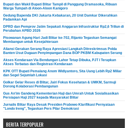
Bupati dan Wakil Bupati Blitar Tampil di Panggung Dramasoka, Ribuan
Warga Tumpah di Aloon-Aloon Kanigoro
Gedung Bapenda DKI Jakarta Kebakaran, 20 Unit Damkar Dikerahkan
Padamkan Api
DPRD dan Pemprov Jatim Sepakati Anggaran Infrastruktur Rp2,6 Triliun di
Perubahan APBD 2026
Pisowanan Agung Hari Jadi Blitar ke-702, Rijanto Tegaskan Semangat
Membangun untuk Kesejahteraan
Aliansi Gerakan Serang Raya Apresiasi Langkah Ditreskrimsus Polda
Banten Usut Dugaan Penyimpangan Dana BOP PKBM Kabupaten Serang
Akses Kendaraan Via Bendungan Lahor Tetap Dibuka, PJT I Terapkan
Akses Terbatas dan Registrasi Kendaraan
KPK OTT Bupati Pemalang Anom Widiyantoro, Sita Uang Lebih Rp2 Miliar
dan Segel Sejumlah Lokasi
Golkar Gelar Reses di Blitar, Jairi Fokus Kesehatan & UMKM, Sarmuji
Dorong Kolaborasi Pembangunan
Gus An'im Gandeng Kementerian Haji dan Umrah Untuk Sosialisasikan
Persiapan Haji 2027 kepada Masyarakat Blitar
Jurnalis Blitar Raya Desak Presiden Prabowo Klarifikasi Pernyataan
"Londo Ireng", Tegaskan Pers Pilar Demokrasi
BERITA TERPOPULER