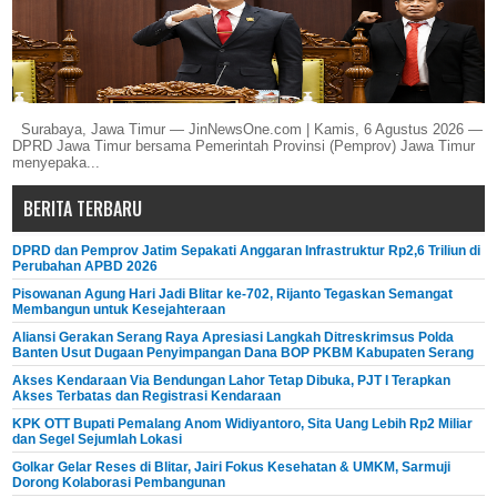
Surabaya, Jawa Timur — JinNewsOne.com | Kamis, 6 Agustus 2026 —
DPRD Jawa Timur bersama Pemerintah Provinsi (Pemprov) Jawa Timur
menyepaka...
BERITA TERBARU
DPRD dan Pemprov Jatim Sepakati Anggaran Infrastruktur Rp2,6 Triliun di
Perubahan APBD 2026
Pisowanan Agung Hari Jadi Blitar ke-702, Rijanto Tegaskan Semangat
Membangun untuk Kesejahteraan
Aliansi Gerakan Serang Raya Apresiasi Langkah Ditreskrimsus Polda
Banten Usut Dugaan Penyimpangan Dana BOP PKBM Kabupaten Serang
Akses Kendaraan Via Bendungan Lahor Tetap Dibuka, PJT I Terapkan
Akses Terbatas dan Registrasi Kendaraan
KPK OTT Bupati Pemalang Anom Widiyantoro, Sita Uang Lebih Rp2 Miliar
dan Segel Sejumlah Lokasi
Golkar Gelar Reses di Blitar, Jairi Fokus Kesehatan & UMKM, Sarmuji
Dorong Kolaborasi Pembangunan