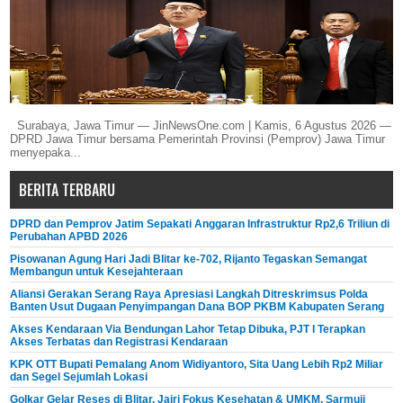
Surabaya, Jawa Timur — JinNewsOne.com | Kamis, 6 Agustus 2026 —
DPRD Jawa Timur bersama Pemerintah Provinsi (Pemprov) Jawa Timur
menyepaka...
BERITA TERBARU
DPRD dan Pemprov Jatim Sepakati Anggaran Infrastruktur Rp2,6 Triliun di
Perubahan APBD 2026
Pisowanan Agung Hari Jadi Blitar ke-702, Rijanto Tegaskan Semangat
Membangun untuk Kesejahteraan
Aliansi Gerakan Serang Raya Apresiasi Langkah Ditreskrimsus Polda
Banten Usut Dugaan Penyimpangan Dana BOP PKBM Kabupaten Serang
Akses Kendaraan Via Bendungan Lahor Tetap Dibuka, PJT I Terapkan
Akses Terbatas dan Registrasi Kendaraan
KPK OTT Bupati Pemalang Anom Widiyantoro, Sita Uang Lebih Rp2 Miliar
dan Segel Sejumlah Lokasi
Golkar Gelar Reses di Blitar, Jairi Fokus Kesehatan & UMKM, Sarmuji