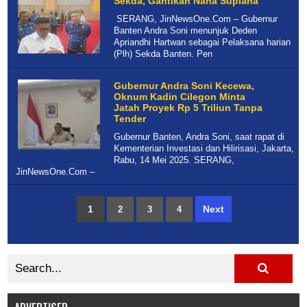
Sekda, Gantikan Nana Supiana
SERANG, JinNewsOne.Com – Gubernur
Banten Andra Soni menunjuk Deden
Apriandhi Hartwan sebagai Pelaksana harian
(Plh) Sekda Banten. Pen
Gubernur Andra Soni Kecewa,
Oknum Kadin Cilegon Minta
Jatah Proyek Rp 5 Triliun Tanpa
Tender
Gubernur Banten, Andra Soni, saat rapat di
Kementerian Investasi dan Hilirisasi, Jakarta,
Rabu, 14 Mei 2025. SERANG,
JinNewsOne.Com –
1
Next
2
3
4