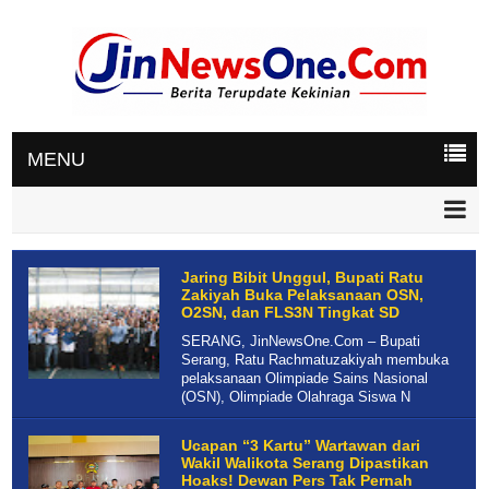
MENU
Jaring Bibit Unggul, Bupati Ratu
Zakiyah Buka Pelaksanaan OSN,
O2SN, dan FLS3N Tingkat SD
SERANG, JinNewsOne.Com – Bupati
Serang, Ratu Rachmatuzakiyah membuka
pelaksanaan Olimpiade Sains Nasional
(OSN), Olimpiade Olahraga Siswa N
Ucapan “3 Kartu” Wartawan dari
Wakil Walikota Serang Dipastikan
Hoaks! Dewan Pers Tak Pernah