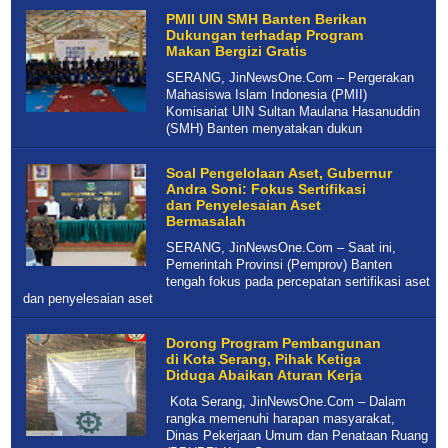
PMII UIN SMH Banten Berikan
Dukungan terhadap Program
Makan Bergizi Gratis
SERANG, JinNewsOne.Com – Pergerakan
Mahasiswa Islam Indonesia (PMII)
Komisariat UIN Sultan Maulana Hasanuddin
(SMH) Banten menyatakan dukun
Soal Pengelolaan Aset, Gubernur
Andra Soni: Fokus Sertifikasi
dan Penyelesaian Aset
Bermasalah
SERANG, JinNewsOne.Com – Saat ini,
Pemerintah Provinsi (Pemprov) Banten
tengah fokus pada percepatan sertifikasi aset
dan penyelesaian aset
Dorong Program Pembangunan
di Kota Serang, Pihak Ketiga
Diduga Abaikan Aturan Kerja
Kota Serang, JinNewsOne.Com – Dalam
rangka memenuhi harapan masyarakat,
Dinas Pekerjaan Umum dan Penataan Ruang