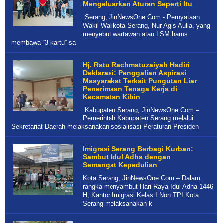
Mengeluarkan Aturan Seperti Itu
Serang, JinNewsOne.Com - Pernyataan
Wakil Walikota Serang, Nur Agis Aulia, yang
menyebut wartawan atau LSM harus
membawa “3 kartu” sa
Hj. Ratu Rachmatuzaiyah Hadiri
Deklarasi: Penggalian Aspirasi
Masyarakat Terkait Pungutan Liar
Penerimaan Tenaga Kerja di
Kecamatan Kibin
Kabupaten Serang, JinNewsOne.Com –
Pemerintah Kabupaten Serang melalui
Sekretariat Daerah melaksanakan sosialisasi Peraturan Presiden
Imigrasi Serang Berbagi Kurban:
Sambut Idul Adha dengan
Semangat Kepedulian
Kota Serang, JinNewsOne.Com – Dalam
rangka menyambut Hari Raya Idul Adha 1446
H, Kantor Imigrasi Kelas I Non TPI Kota
Serang melaksanakan k