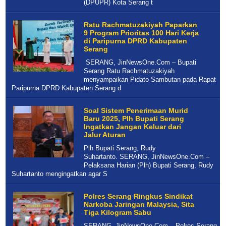
(DPUPR) Kota Serang t
Ratu Rachmatuzakiyah Paparkan
9 Program Prioritas 100 Hari Kerja
di Paripurna DPRD Kabupaten
Serang
SERANG, JinNewsOne.Com – Bupati
Serang Ratu Rachmatuzakiyah
menyampaikan Pidato Sambutan pada Rapat
Paripurna DPRD Kabupaten Serang d
Soal Sistem Penerimaan Murid
Baru 2025, Plh Bupati Serang
Ingatkan Jangan Keluar dari
Jalur Aturan
Plh Bupati Serang, Rudy
Suhartanto. SERANG, JinNewsOne.Com –
Pelaksana Harian (Plh) Bupati Serang, Rudy
Suhartanto mengingatkan agar S
Polres Serang Ringkus Sindikat
Narkoba Jaringan Malaysia, Sita
Tiga Kilogram Sabu
SERANG, JinNewsOne.Com – Polres Serang