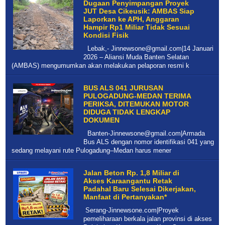
Dugaan Penyimpangan Proyek
JUT Desa Cikeusik: AMBAS Siap
Laporkan ke APH, Anggaran
Hampir Rp1 Miliar Tidak Sesuai
Kondisi Fisik
Lebak,- Jinnewsone@gmail.com|14 Januari
2026 – Aliansi Muda Banten Selatan
(AMBAS) mengumumkan akan melakukan pelaporan resmi k
BUS ALS 041 JURUSAN
PULOGADUNG-MEDAN TERIMA
PERIKSA, DITEMUKAN MOTOR
DIDUGA TIDAK LENGKAP
DOKUMEN
Banten-Jinnewsone@gmail.com|Armada
Bus ALS dengan nomor identifikasi 041 yang
sedang melayani rute Pulogadung–Medan harus mener
Jalan Beton Rp. 1,8 Miliar di
Akses Karaangantu Retak
Padahal Baru Selesai Dikerjakan,
Manfaat di Pertanyakan*
Serang-Jinnewsone.com|Proyek
pemeliharaan berkala jalan provinsi di akses