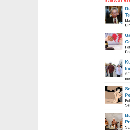
Du
Te
Ma
Dir
Us
Ce
Fo
Pe
Ku
In
SE
me
Se
Pe
Fo
Se
Bu
Pr
SE