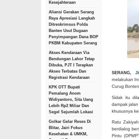
Kesejahteraan
Aliansi Gerakan Serang
Raya Apresiasi Langkah
Ditreskrimsus Polda
Banten Usut Dugaan
Penyimpangan Dana BOP
PKBM Kabupaten Serang
Akses Kendaraan Via
Bendungan Lahor Tetap
Dibuka, PJT I Terapkan
Akses Terbatas Dan
SERANG,
J
Registrasi Kendaraan
melakukan Ins
Curug Bonteng
KPK OTT Bupati
Pemalang Anom
Sidak itu di
Widiyantoro, Sita Uang
dampak jalan 
Lebih Rp2 Miliar Dan
khususnya ke
Segel Sejumlah Lokasi
Golkar Gelar Reses Di
Ratu Zakiyah
Blitar, Jairi Fokus
berdialog be
Kesehatan & UMKM,
Pintu (DPMP