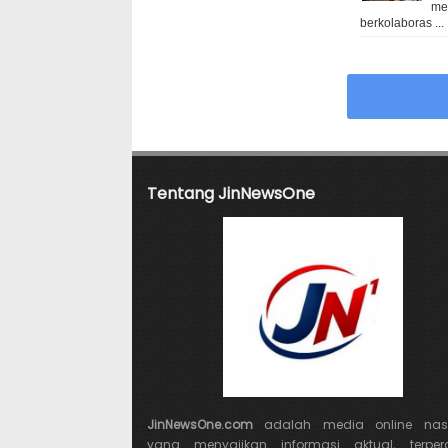
me
berkolaboras ...
Tentang JinNewsOne
JinNewsOne.com
adalah media online nasi
yang menyajikan informasi aktual, terper