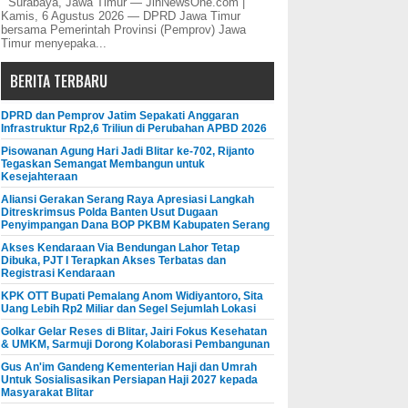
Surabaya, Jawa Timur — JinNewsOne.com |
Kamis, 6 Agustus 2026 — DPRD Jawa Timur
bersama Pemerintah Provinsi (Pemprov) Jawa
Timur menyepaka...
BERITA TERBARU
DPRD dan Pemprov Jatim Sepakati Anggaran
Infrastruktur Rp2,6 Triliun di Perubahan APBD 2026
Pisowanan Agung Hari Jadi Blitar ke-702, Rijanto
Tegaskan Semangat Membangun untuk
Kesejahteraan
Aliansi Gerakan Serang Raya Apresiasi Langkah
Ditreskrimsus Polda Banten Usut Dugaan
Penyimpangan Dana BOP PKBM Kabupaten Serang
Akses Kendaraan Via Bendungan Lahor Tetap
Dibuka, PJT I Terapkan Akses Terbatas dan
Registrasi Kendaraan
KPK OTT Bupati Pemalang Anom Widiyantoro, Sita
Uang Lebih Rp2 Miliar dan Segel Sejumlah Lokasi
Golkar Gelar Reses di Blitar, Jairi Fokus Kesehatan
& UMKM, Sarmuji Dorong Kolaborasi Pembangunan
Gus An'im Gandeng Kementerian Haji dan Umrah
Untuk Sosialisasikan Persiapan Haji 2027 kepada
Masyarakat Blitar