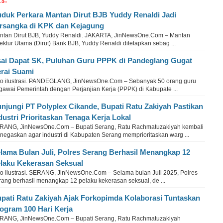
duk Perkara Mantan Dirut BJB Yuddy Renaldi Jadi
rsangka di KPK dan Kejagung
ntan Dirut BJB, Yuddy Renaldi. JAKARTA, JinNewsOne.Com – Mantan
ektur Utama (Dirut) Bank BJB, Yuddy Renaldi ditetapkan sebag ...
ai Dapat SK, Puluhan Guru PPPK di Pandeglang Gugat
rai Suami
to ilustrasi. PANDEGLANG, JinNewsOne.Com – Sebanyak 50 orang guru
gawai Pemerintah dengan Perjanjian Kerja (PPPK) di Kabupate ...
njungi PT Polyplex Cikande, Bupati Ratu Zakiyah Pastikan
dustri Prioritaskan Tenaga Kerja Lokal
RANG, JinNewsOne.Com – Bupati Serang, Ratu Rachmatuzakiyah kembali
negaskan agar industri di Kabupaten Serang memprioritaskan warg ...
lama Bulan Juli, Polres Serang Berhasil Menangkap 12
laku Kekerasan Seksual
to Ilustrasi. SERANG, JinNewsOne.Com – Selama bulan Juli 2025, Polres
rang berhasil menangkap 12 pelaku kekerasan seksual, de ...
pati Ratu Zakiyah Ajak Forkopimda Kolaborasi Tuntaskan
ogram 100 Hari Kerja
RANG, JinNewsOne.Com – Bupati Serang, Ratu Rachmatuzakiyah