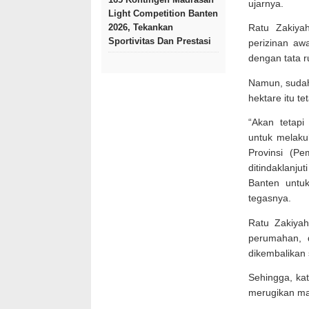
ujarnya.
Light Competition Banten
2026, Tekankan
Ratu Zakiya
Sportivitas Dan Prestasi
perizinan a
dengan tata 
Namun, sudah 
hektare itu te
“Akan tetap
untuk melaku
Provinsi (P
ditindaklanju
Banten untuk
tegasnya.
Ratu Zakiyah
perumahan, 
dikembalikan 
Sehingga, kat
merugikan ma