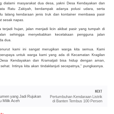
ng dialami masyarakat dua desa, yakni Desa Kendayakan dan
 kata Ratu Zakiyah, berdampak adanya polusi udara, serta
lu lalang kendaraan jenis truk dan kontainer membawa pasir
 sesak napas.
 terjadi hujan, jalan menjadi licin akibat pasir yang tumpah di
jalan sehingga menyebabkan kecelakaan pengguna jalan
da dua.
enurut kami ini sangat merugikan warga kita semua. Kami
berupaya untuk warga kami yang ada di Kecamatan Kragilan
 Desa Kendayakan dan Kramatjati bisa hidup dengan aman,
ehat. Intinya kita akan tindaklanjuti secepatnya,” pungkasnya.
NEXT
kumen yang Jadi Rujukan
Pertumbuhan Kendaraan Listrik
 Milik Aceh
di Banten Tembus 100 Persen
s: