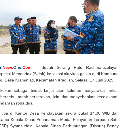
in
News
One.
Com
–
Bupati Serang Ratu Rachmatuzakiyah
peksi Mendadak (Sidak) ke lokasi aktivitas galian c, di Kampung
, Desa Kramatjati, Kecamatan Kragilan, Selasa, 17 Juni 2025.
lakukan sebagai tindak lanjut atas keluhan masyarakat terkait
berdebu, tanah berserakan, licin, dan menyebabkan kecelakaan,
ndaraan roda dua.
 tiba di Kantor Desa Kendayakan sekira pukul 14.30 WIB dan
rsama Kepala Dinas Penanaman Modal Pelayanan Terpadu Satu
TSP) Syamsuddin, Kepala Dinas Perhubungan (Dishub) Benny