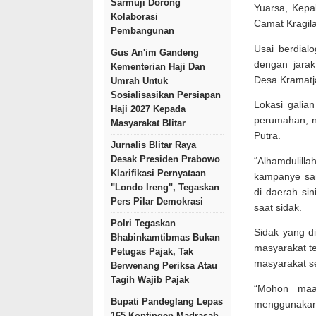
Sarmuji Dorong
Yuarsa, Kep
Kolaborasi
Camat Kragil
Pembangunan
Usai berdial
Gus An'im Gandeng
dengan jarak
Kementerian Haji Dan
Desa Kramatja
Umrah Untuk
Sosialisasikan Persiapan
Lokasi galian
Haji 2027 Kepada
perumahan, n
Masyarakat Blitar
Putra.
Jurnalis Blitar Raya
Desak Presiden Prabowo
“Alhamdulill
Klarifikasi Pernyataan
kampanye sa
"Londo Ireng", Tegaskan
di daerah sin
Pers Pilar Demokrasi
saat sidak.
Polri Tegaskan
Sidak yang d
Bhabinkamtibmas Bukan
masyarakat te
Petugas Pajak, Tak
masyarakat s
Berwenang Periksa Atau
Tagih Wajib Pajak
“Mohon maa
Bupati Pandeglang Lepas
menggunakan
165 Kontingen Madrasah