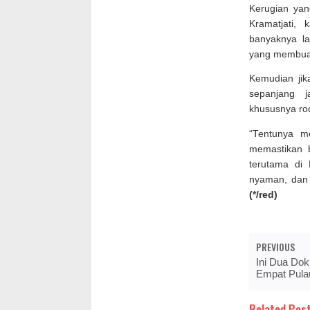
Kerugian ya
Kramatjati,
banyaknya la
yang membuat
Kemudian jika
sepanjang 
khususnya ro
“Tentunya m
memastikan 
terutama di
nyaman, dan s
(*/red)
PREVIOUS
Ini Dua Do
Empat Pulau
Related Post