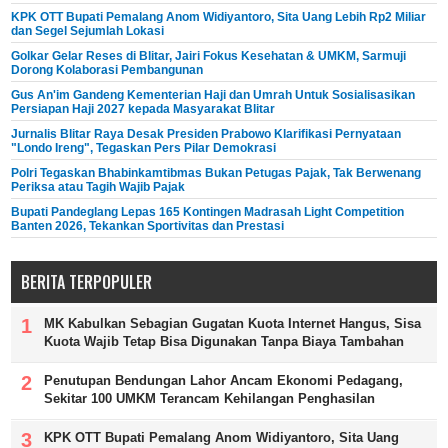
KPK OTT Bupati Pemalang Anom Widiyantoro, Sita Uang Lebih Rp2 Miliar
dan Segel Sejumlah Lokasi
Golkar Gelar Reses di Blitar, Jairi Fokus Kesehatan & UMKM, Sarmuji
Dorong Kolaborasi Pembangunan
Gus An'im Gandeng Kementerian Haji dan Umrah Untuk Sosialisasikan
Persiapan Haji 2027 kepada Masyarakat Blitar
Jurnalis Blitar Raya Desak Presiden Prabowo Klarifikasi Pernyataan
"Londo Ireng", Tegaskan Pers Pilar Demokrasi
Polri Tegaskan Bhabinkamtibmas Bukan Petugas Pajak, Tak Berwenang
Periksa atau Tagih Wajib Pajak
Bupati Pandeglang Lepas 165 Kontingen Madrasah Light Competition
Banten 2026, Tekankan Sportivitas dan Prestasi
BERITA TERPOPULER
MK Kabulkan Sebagian Gugatan Kuota Internet Hangus, Sisa
Kuota Wajib Tetap Bisa Digunakan Tanpa Biaya Tambahan
Penutupan Bendungan Lahor Ancam Ekonomi Pedagang,
Sekitar 100 UMKM Terancam Kehilangan Penghasilan
KPK OTT Bupati Pemalang Anom Widiyantoro, Sita Uang