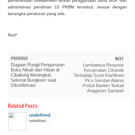
pemeriksaan independen terkait penggunaan dana BOP dan
administrasi pendirian 15 PKBM tersebut, sesuai dengan
kerangka peraturan yang ada.
Red*
PREVIOUS
NEXT
Dugaan Pungli Pengurusan
Lambatnya Respons
Buku Nikah dan Hibah di
Kecamatan Cikande
Cibaliung Meningkat,
Terhadap Surat Klarifikasi
Sekmat Bungkam saat
Picu Sorotan Aliansi
Dikonfirmasi
Peduli Banten Terkait
Anggaran Sampah
Related Posts:
undefined
undefined ...