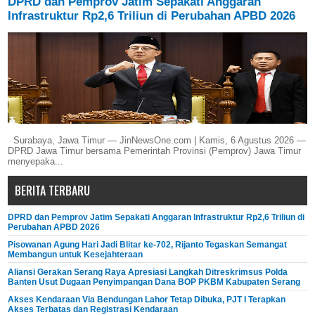
DPRD dan Pemprov Jatim Sepakati Anggaran
Infrastruktur Rp2,6 Triliun di Perubahan APBD 2026
Surabaya, Jawa Timur — JinNewsOne.com | Kamis, 6 Agustus 2026 —
DPRD Jawa Timur bersama Pemerintah Provinsi (Pemprov) Jawa Timur
menyepaka...
BERITA TERBARU
DPRD dan Pemprov Jatim Sepakati Anggaran Infrastruktur Rp2,6 Triliun di
Perubahan APBD 2026
Pisowanan Agung Hari Jadi Blitar ke-702, Rijanto Tegaskan Semangat
Membangun untuk Kesejahteraan
Aliansi Gerakan Serang Raya Apresiasi Langkah Ditreskrimsus Polda
Banten Usut Dugaan Penyimpangan Dana BOP PKBM Kabupaten Serang
Akses Kendaraan Via Bendungan Lahor Tetap Dibuka, PJT I Terapkan
Akses Terbatas dan Registrasi Kendaraan