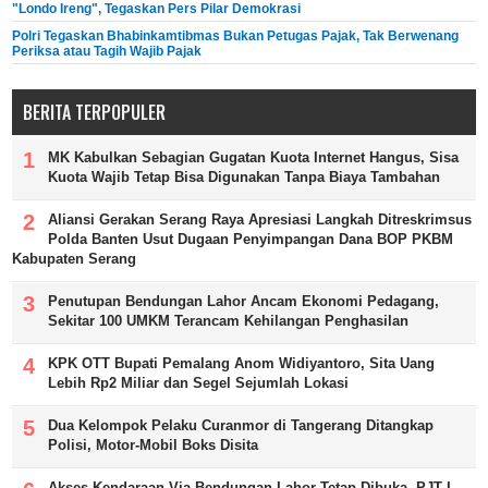
"Londo Ireng", Tegaskan Pers Pilar Demokrasi
Polri Tegaskan Bhabinkamtibmas Bukan Petugas Pajak, Tak Berwenang
Periksa atau Tagih Wajib Pajak
BERITA TERPOPULER
MK Kabulkan Sebagian Gugatan Kuota Internet Hangus, Sisa
Kuota Wajib Tetap Bisa Digunakan Tanpa Biaya Tambahan
Aliansi Gerakan Serang Raya Apresiasi Langkah Ditreskrimsus
Polda Banten Usut Dugaan Penyimpangan Dana BOP PKBM
Kabupaten Serang
Penutupan Bendungan Lahor Ancam Ekonomi Pedagang,
Sekitar 100 UMKM Terancam Kehilangan Penghasilan
KPK OTT Bupati Pemalang Anom Widiyantoro, Sita Uang
Lebih Rp2 Miliar dan Segel Sejumlah Lokasi
Dua Kelompok Pelaku Curanmor di Tangerang Ditangkap
Polisi, Motor-Mobil Boks Disita
Akses Kendaraan Via Bendungan Lahor Tetap Dibuka, PJT I