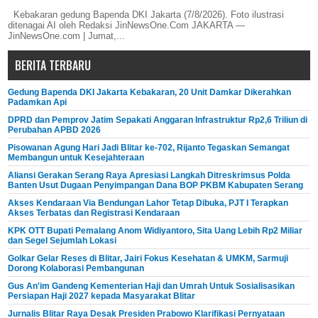
Kebakaran gedung Bapenda DKI Jakarta (7/8/2026). Foto ilustrasi
ditenagai AI oleh Redaksi JinNewsOne.Com JAKARTA —
JinNewsOne.com | Jumat,...
BERITA TERBARU
Gedung Bapenda DKI Jakarta Kebakaran, 20 Unit Damkar Dikerahkan
Padamkan Api
DPRD dan Pemprov Jatim Sepakati Anggaran Infrastruktur Rp2,6 Triliun di
Perubahan APBD 2026
Pisowanan Agung Hari Jadi Blitar ke-702, Rijanto Tegaskan Semangat
Membangun untuk Kesejahteraan
Aliansi Gerakan Serang Raya Apresiasi Langkah Ditreskrimsus Polda
Banten Usut Dugaan Penyimpangan Dana BOP PKBM Kabupaten Serang
Akses Kendaraan Via Bendungan Lahor Tetap Dibuka, PJT I Terapkan
Akses Terbatas dan Registrasi Kendaraan
KPK OTT Bupati Pemalang Anom Widiyantoro, Sita Uang Lebih Rp2 Miliar
dan Segel Sejumlah Lokasi
Golkar Gelar Reses di Blitar, Jairi Fokus Kesehatan & UMKM, Sarmuji
Dorong Kolaborasi Pembangunan
Gus An'im Gandeng Kementerian Haji dan Umrah Untuk Sosialisasikan
Persiapan Haji 2027 kepada Masyarakat Blitar
Jurnalis Blitar Raya Desak Presiden Prabowo Klarifikasi Pernyataan