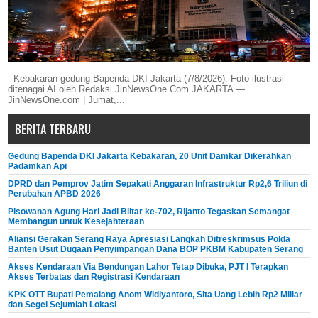
Kebakaran gedung Bapenda DKI Jakarta (7/8/2026). Foto ilustrasi
ditenagai AI oleh Redaksi JinNewsOne.Com JAKARTA —
JinNewsOne.com | Jumat,...
BERITA TERBARU
Gedung Bapenda DKI Jakarta Kebakaran, 20 Unit Damkar Dikerahkan
Padamkan Api
DPRD dan Pemprov Jatim Sepakati Anggaran Infrastruktur Rp2,6 Triliun di
Perubahan APBD 2026
Pisowanan Agung Hari Jadi Blitar ke-702, Rijanto Tegaskan Semangat
Membangun untuk Kesejahteraan
Aliansi Gerakan Serang Raya Apresiasi Langkah Ditreskrimsus Polda
Banten Usut Dugaan Penyimpangan Dana BOP PKBM Kabupaten Serang
Akses Kendaraan Via Bendungan Lahor Tetap Dibuka, PJT I Terapkan
Akses Terbatas dan Registrasi Kendaraan
KPK OTT Bupati Pemalang Anom Widiyantoro, Sita Uang Lebih Rp2 Miliar
dan Segel Sejumlah Lokasi