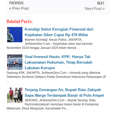
PREVIOUS
NEXT
« Prev Post
Next Post »
Related Posts:
Komdigi Sebut Kerugian Finansial dari
Kejahatan Siber Capai Rp 476 Miliar
Wamen Komdigi, Nezar Patria. JAKARTA,
JinNewsOne.Com – Kejahatan siber dari periode
November 2024 hingga Januari 2025 telah menye ...
Soal Amnesti Hasto, KPK: Hanya Tak
Laksanakan Hukuman, Tetap Bersalah
Lakukan Korupsi
Gedung KPK. JAKARTA, JinNewsOne.Com – Amnesti yang diterima
Sekretaris Jenderal (Sekjen) Partai Demokrasi Indonesia Perjuangan (P
...
Terjang Genangan Air, Bupati Ratu Zakiyah
Sapa Warga Terdampak Banjir di Pulo Ampel
SERANG, JinNewsOne.Com – Bupati Serang, Ratu
Rachmatuzakiyah meninjau lokasi banjir di Kampung
Mekarsari, Desa Margasari, Kecamatan Pu ...