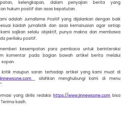
patan, kelengkapan, dalam penyajian berita yang
an hukum positif dan asas kepatutan.
ami adalah Jurnalisme Positif yang dijalankan dengan baik
esuai kaidah jurnalistik dan asas kemanusian agar setiap
 kami sajikan selalu objektif, punya makna dan membawa
 perilaku positif.
memberi kesempatan para pembaca untuk berinteraksi
om komentar pada bagian bawah artikel berita melalui
 sopan.
 kritik maupun saran terhadap artikel yang kami muat di
.jinnewsone.com
silahkan menghubungi kami di menu
".
masi yang dirilis redaksi
https://www.jinnewsone.com
bisa
Terima kasih.