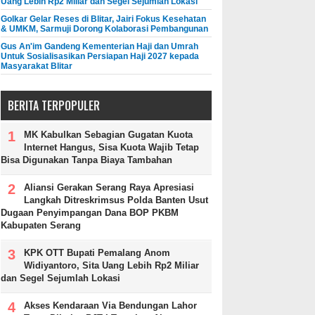
Uang Lebih Rp2 Miliar dan Segel Sejumlah Lokasi
Golkar Gelar Reses di Blitar, Jairi Fokus Kesehatan
& UMKM, Sarmuji Dorong Kolaborasi Pembangunan
Gus An'im Gandeng Kementerian Haji dan Umrah
Untuk Sosialisasikan Persiapan Haji 2027 kepada
Masyarakat Blitar
BERITA TERPOPULER
MK Kabulkan Sebagian Gugatan Kuota
Internet Hangus, Sisa Kuota Wajib Tetap
Bisa Digunakan Tanpa Biaya Tambahan
Aliansi Gerakan Serang Raya Apresiasi
Langkah Ditreskrimsus Polda Banten Usut
Dugaan Penyimpangan Dana BOP PKBM
Kabupaten Serang
KPK OTT Bupati Pemalang Anom
Widiyantoro, Sita Uang Lebih Rp2 Miliar
dan Segel Sejumlah Lokasi
Akses Kendaraan Via Bendungan Lahor