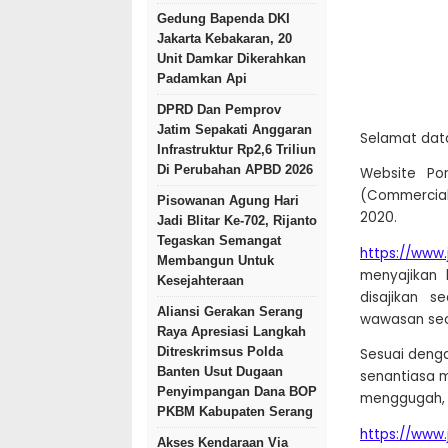
Gedung Bapenda DKI
Jakarta Kebakaran, 20
Unit Damkar Dikerahkan
Padamkan Api
DPRD Dan Pemprov
Jatim Sepakati Anggaran
Selamat data
Infrastruktur Rp2,6 Triliun
Di Perubahan APBD 2026
Website Por
(Commercial
Pisowanan Agung Hari
2020.
Jadi Blitar Ke-702, Rijanto
Tegaskan Semangat
https://www
Membangun Untuk
menyajikan 
Kesejahteraan
disajikan 
Aliansi Gerakan Serang
wawasan sec
Raya Apresiasi Langkah
Ditreskrimsus Polda
Sesuai denga
Banten Usut Dugaan
senantiasa 
Penyimpangan Dana BOP
menggugah, 
PKBM Kabupaten Serang
https://www
Akses Kendaraan Via