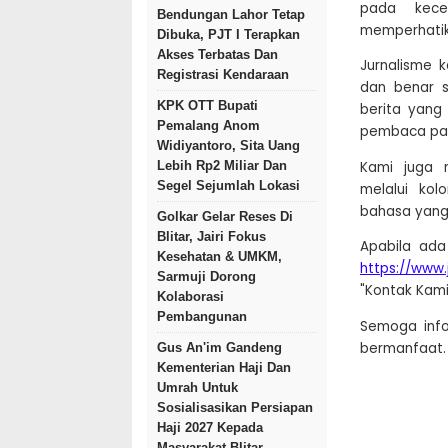
pada kece
Bendungan Lahor Tetap
memperhatik
Dibuka, PJT I Terapkan
Akses Terbatas Dan
Jurnalisme k
Registrasi Kendaraan
dan benar s
KPK OTT Bupati
berita yang
Pemalang Anom
pembaca pada
Widiyantoro, Sita Uang
Kami juga 
Lebih Rp2 Miliar Dan
Segel Sejumlah Lokasi
melalui kol
bahasa yang
Golkar Gelar Reses Di
Blitar, Jairi Fokus
Apabila ada
Kesehatan & UMKM,
https://www
Sarmuji Dorong
"Kontak Kami
Kolaborasi
Pembangunan
Semoga infor
bermanfaat. 
Gus An'im Gandeng
Kementerian Haji Dan
Umrah Untuk
Sosialisasikan Persiapan
Haji 2027 Kepada
Masyarakat Blitar