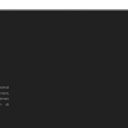
onal
caya,
tmen
h di