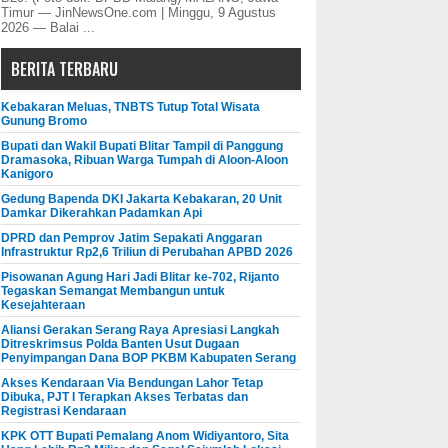
Timur — JinNewsOne.com | Minggu, 9 Agustus
2026 — Balai ...
BERITA TERBARU
Kebakaran Meluas, TNBTS Tutup Total Wisata
Gunung Bromo
Bupati dan Wakil Bupati Blitar Tampil di Panggung
Dramasoka, Ribuan Warga Tumpah di Aloon-Aloon
Kanigoro
Gedung Bapenda DKI Jakarta Kebakaran, 20 Unit
Damkar Dikerahkan Padamkan Api
DPRD dan Pemprov Jatim Sepakati Anggaran
Infrastruktur Rp2,6 Triliun di Perubahan APBD 2026
Pisowanan Agung Hari Jadi Blitar ke-702, Rijanto
Tegaskan Semangat Membangun untuk
Kesejahteraan
Aliansi Gerakan Serang Raya Apresiasi Langkah
Ditreskrimsus Polda Banten Usut Dugaan
Penyimpangan Dana BOP PKBM Kabupaten Serang
Akses Kendaraan Via Bendungan Lahor Tetap
Dibuka, PJT I Terapkan Akses Terbatas dan
Registrasi Kendaraan
KPK OTT Bupati Pemalang Anom Widiyantoro, Sita