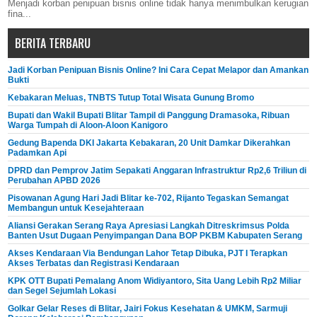
Menjadi korban penipuan bisnis online tidak hanya menimbulkan kerugian
fina...
BERITA TERBARU
Jadi Korban Penipuan Bisnis Online? Ini Cara Cepat Melapor dan Amankan
Bukti
Kebakaran Meluas, TNBTS Tutup Total Wisata Gunung Bromo
Bupati dan Wakil Bupati Blitar Tampil di Panggung Dramasoka, Ribuan
Warga Tumpah di Aloon-Aloon Kanigoro
Gedung Bapenda DKI Jakarta Kebakaran, 20 Unit Damkar Dikerahkan
Padamkan Api
DPRD dan Pemprov Jatim Sepakati Anggaran Infrastruktur Rp2,6 Triliun di
Perubahan APBD 2026
Pisowanan Agung Hari Jadi Blitar ke-702, Rijanto Tegaskan Semangat
Membangun untuk Kesejahteraan
Aliansi Gerakan Serang Raya Apresiasi Langkah Ditreskrimsus Polda
Banten Usut Dugaan Penyimpangan Dana BOP PKBM Kabupaten Serang
Akses Kendaraan Via Bendungan Lahor Tetap Dibuka, PJT I Terapkan
Akses Terbatas dan Registrasi Kendaraan
KPK OTT Bupati Pemalang Anom Widiyantoro, Sita Uang Lebih Rp2 Miliar
dan Segel Sejumlah Lokasi
Golkar Gelar Reses di Blitar, Jairi Fokus Kesehatan & UMKM, Sarmuji