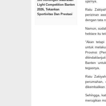
ujarnya.
Light Competition Banten
2026, Tekankan
Ratu Zakiya
Sportivitas Dan Prestasi
perizinan a
dengan tata 
Namun, sudah 
hektare itu te
“Akan tetap
untuk melaku
Provinsi (P
ditindaklanju
Banten untuk
tegasnya.
Ratu Zakiyah
perumahan, 
dikembalikan 
Sehingga, kat
merugikan ma