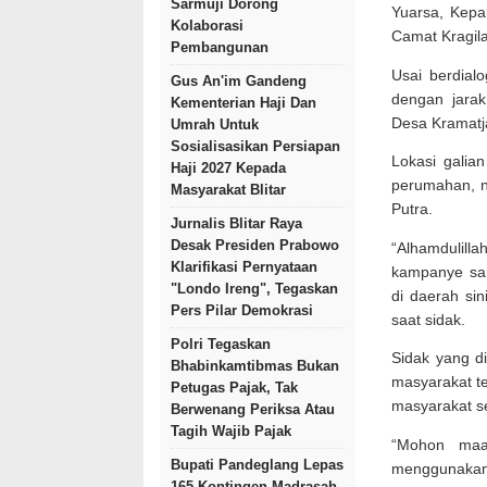
Sarmuji Dorong
Yuarsa, Kep
Kolaborasi
Camat Kragil
Pembangunan
Usai berdial
Gus An'im Gandeng
dengan jarak
Kementerian Haji Dan
Desa Kramatja
Umrah Untuk
Sosialisasikan Persiapan
Lokasi galian
Haji 2027 Kepada
perumahan, n
Masyarakat Blitar
Putra.
Jurnalis Blitar Raya
Desak Presiden Prabowo
“Alhamdulill
Klarifikasi Pernyataan
kampanye sa
"Londo Ireng", Tegaskan
di daerah sin
Pers Pilar Demokrasi
saat sidak.
Polri Tegaskan
Sidak yang d
Bhabinkamtibmas Bukan
masyarakat te
Petugas Pajak, Tak
masyarakat s
Berwenang Periksa Atau
Tagih Wajib Pajak
“Mohon maa
Bupati Pandeglang Lepas
menggunakan
165 Kontingen Madrasah