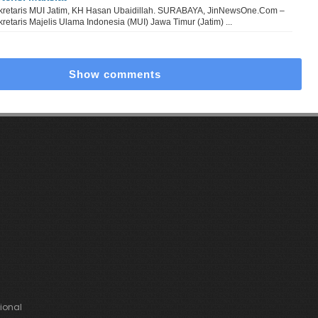
kretaris MUI Jatim, KH Hasan Ubaidillah. SURABAYA, JinNewsOne.Com –
retaris Majelis Ulama Indonesia (MUI) Jawa Timur (Jatim) ...
Show comments
onal