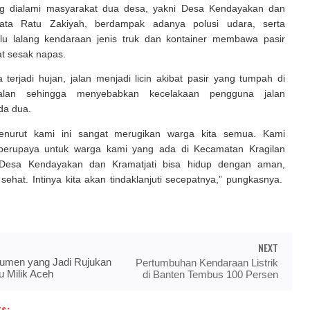
ng dialami masyarakat dua desa, yakni Desa Kendayakan dan
 kata Ratu Zakiyah, berdampak adanya polusi udara, serta
lu lalang kendaraan jenis truk dan kontainer membawa pasir
 sesak napas.
 terjadi hujan, jalan menjadi licin akibat pasir yang tumpah di
jalan sehingga menyebabkan kecelakaan pengguna jalan
da dua.
enurut kami ini sangat merugikan warga kita semua. Kami
berupaya untuk warga kami yang ada di Kecamatan Kragilan
 Desa Kendayakan dan Kramatjati bisa hidup dengan aman,
ehat. Intinya kita akan tindaklanjuti secepatnya,” pungkasnya.
NEXT
kumen yang Jadi Rujukan
Pertumbuhan Kendaraan Listrik
 Milik Aceh
di Banten Tembus 100 Persen
s: