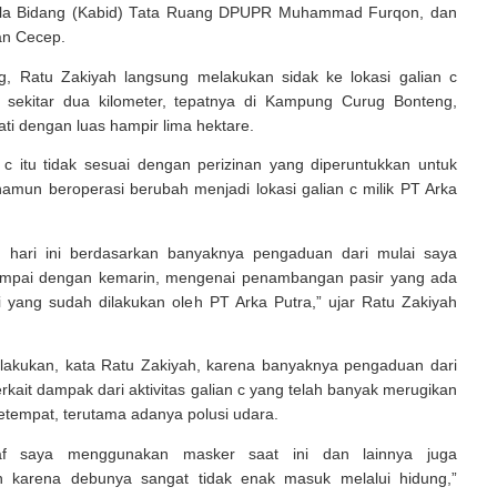
ala Bidang (Kabid) Tata Ruang DPUPR Muhammad Furqon, dan
an Cecep.
og, Ratu Zakiyah langsung melakukan sidak ke lokasi galian c
 sekitar dua kilometer, tepatnya di Kampung Curug Bonteng,
ti dengan luas hampir lima hektare.
 c itu tidak sesuai dengan perizinan yang diperuntukkan untuk
amun beroperasi berubah menjadi lokasi galian c milik PT Arka
ah hari ini berdasarkan banyaknya pengaduan dari mulai saya
mpai dengan kemarin, mengenai penambangan pasir yang ada
i yang sudah dilakukan oleh PT Arka Putra,” ujar Ratu Zakiyah
ilakukan, kata Ratu Zakiyah, karena banyaknya pengaduan dari
rkait dampak dari aktivitas galian c yang telah banyak merugikan
etempat, terutama adanya polusi udara.
f saya menggunakan masker saat ini dan lainnya juga
 karena debunya sangat tidak enak masuk melalui hidung,”