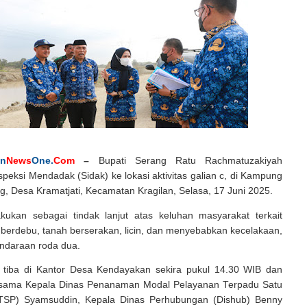
in
News
One.
Com
–
Bupati Serang Ratu Rachmatuzakiyah
peksi Mendadak (Sidak) ke lokasi aktivitas galian c, di Kampung
, Desa Kramatjati, Kecamatan Kragilan, Selasa, 17 Juni 2025.
lakukan sebagai tindak lanjut atas keluhan masyarakat terkait
berdebu, tanah berserakan, licin, dan menyebabkan kecelakaan,
ndaraan roda dua.
 tiba di Kantor Desa Kendayakan sekira pukul 14.30 WIB dan
rsama Kepala Dinas Penanaman Modal Pelayanan Terpadu Satu
TSP) Syamsuddin, Kepala Dinas Perhubungan (Dishub) Benny