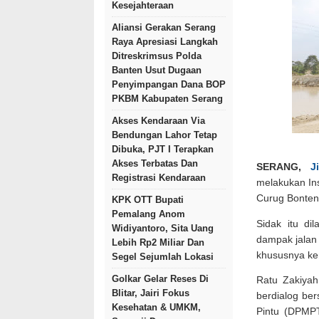
Kesejahteraan
Aliansi Gerakan Serang
Raya Apresiasi Langkah
Ditreskrimsus Polda
Banten Usut Dugaan
Penyimpangan Dana BOP
PKBM Kabupaten Serang
Akses Kendaraan Via
Bendungan Lahor Tetap
Dibuka, PJT I Terapkan
Akses Terbatas Dan
SERANG,
J
Registrasi Kendaraan
melakukan Ins
Curug Bonteng
KPK OTT Bupati
Pemalang Anom
Sidak itu di
Widiyantoro, Sita Uang
dampak jalan 
Lebih Rp2 Miliar Dan
khususnya ke
Segel Sejumlah Lokasi
Golkar Gelar Reses Di
Ratu Zakiyah
Blitar, Jairi Fokus
berdialog be
Kesehatan & UMKM,
Pintu (DPMP