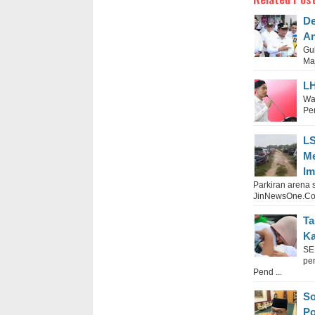
De
An
Gu
Ma
LH
Wa
Pe
LS
Me
I
Parkiran arena
JinNewsOne.Com
Ta
Ka
SE
pe
Pend ...
So
Po