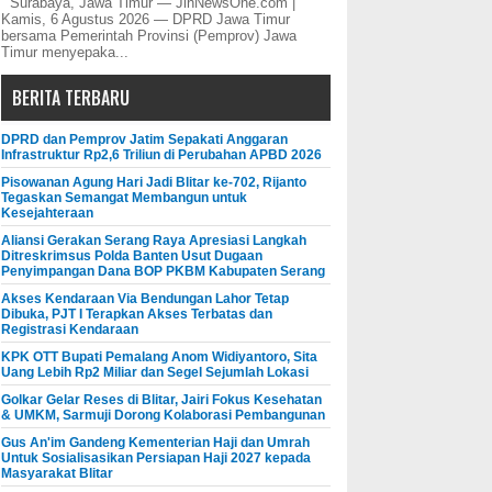
Surabaya, Jawa Timur — JinNewsOne.com |
Kamis, 6 Agustus 2026 — DPRD Jawa Timur
bersama Pemerintah Provinsi (Pemprov) Jawa
Timur menyepaka...
BERITA TERBARU
DPRD dan Pemprov Jatim Sepakati Anggaran
Infrastruktur Rp2,6 Triliun di Perubahan APBD 2026
Pisowanan Agung Hari Jadi Blitar ke-702, Rijanto
Tegaskan Semangat Membangun untuk
Kesejahteraan
Aliansi Gerakan Serang Raya Apresiasi Langkah
Ditreskrimsus Polda Banten Usut Dugaan
Penyimpangan Dana BOP PKBM Kabupaten Serang
Akses Kendaraan Via Bendungan Lahor Tetap
Dibuka, PJT I Terapkan Akses Terbatas dan
Registrasi Kendaraan
KPK OTT Bupati Pemalang Anom Widiyantoro, Sita
Uang Lebih Rp2 Miliar dan Segel Sejumlah Lokasi
Golkar Gelar Reses di Blitar, Jairi Fokus Kesehatan
& UMKM, Sarmuji Dorong Kolaborasi Pembangunan
Gus An'im Gandeng Kementerian Haji dan Umrah
Untuk Sosialisasikan Persiapan Haji 2027 kepada
Masyarakat Blitar