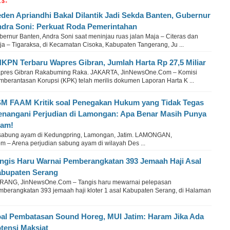
den Apriandhi Bakal Dilantik Jadi Sekda Banten, Gubernur
dra Soni: Perkuat Roda Pemerintahan
bernur Banten, Andra Soni saat meninjau ruas jalan Maja – Citeras dan
ja – Tigaraksa, di Kecamatan Cisoka, Kabupaten Tangerang, Ju ...
KPN Terbaru Wapres Gibran, Jumlah Harta Rp 27,5 Miliar
pres Gibran Rakabuming Raka. JAKARTA, JinNewsOne.Com – Komisi
mberantasan Korupsi (KPK) telah merilis dokumen Laporan Harta K ...
M FAAM Kritik soal Penegakan Hukum yang Tidak Tegas
nangani Perjudian di Lamongan: Apa Benar Masih Punya
mam!
 sabung ayam di Kedungpring, Lamongan, Jatim. LAMONGAN,
 – Arena perjudian sabung ayam di wilayah Des ...
ngis Haru Warnai Pemberangkatan 393 Jemaah Haji Asal
bupaten Serang
RANG, JinNewsOne.Com – Tangis haru mewarnai pelepasan
mberangkatan 393 jemaah haji kloter 1 asal Kabupaten Serang, di Halaman
al Pembatasan Sound Horeg, MUI Jatim: Haram Jika Ada
tensi Maksiat