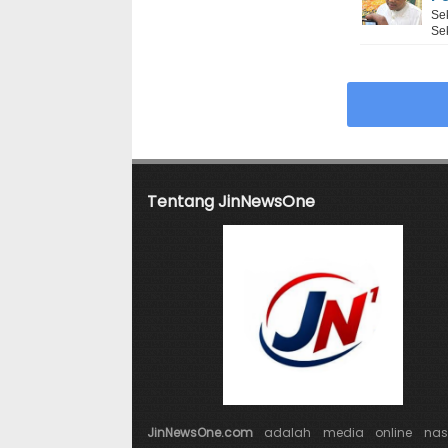
Se
Sek
Tentang JinNewsOne
JinNewsOne.com
adalah media online nasi