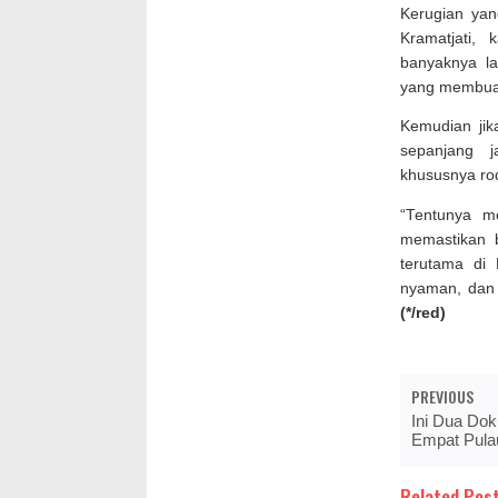
Kerugian ya
Kramatjati,
banyaknya la
yang membuat
Kemudian jika
sepanjang 
khususnya ro
“Tentunya m
memastikan 
terutama di
nyaman, dan s
(*/red)
PREVIOUS
Ini Dua Do
Empat Pulau
Related Post